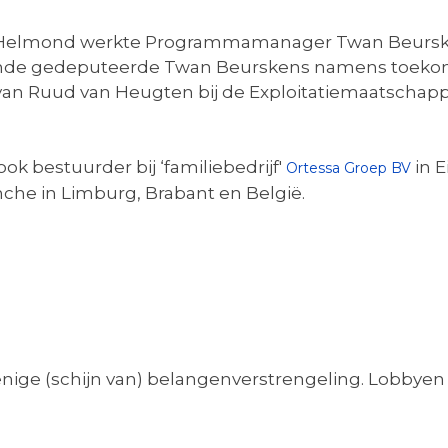
in Helmond werkte Programmamanager Twan Beurske
temde gedeputeerde Twan Beurskens namens toekom
n Ruud van Heugten bij de Exploitatiemaatschappij
k bestuurder bij ‘familiebedrijf'
in 
Ortessa Groep BV
anche in Limburg, Brabant en België.
 enige (schijn van) belangenverstrengeling. Lobbye