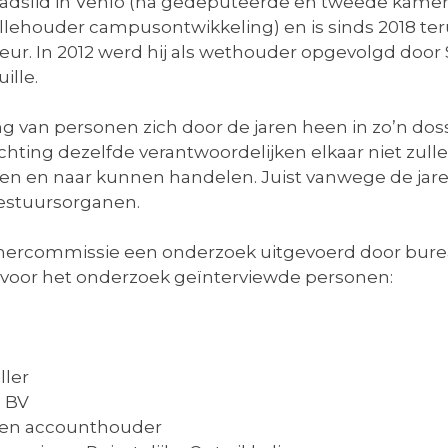
raadslid in Venlo (na gedeputeerde en tweede kamer
llehouder campusontwikkeling) en is sinds 2018 ter
r. In 2012 werd hij als wethouder opgevolgd door S
ille.
g van personen zich door de jaren heen in zo’n dossi
ting dezelfde verantwoordelijken elkaar niet zulle
ijken en naar kunnen handelen. Juist vanwege de ja
bestuursorganen.
nkamercommissie een onderzoek uitgevoerd door bu
 voor het onderzoek geïnterviewde personen:
ller
a BV
jf en accounthouder