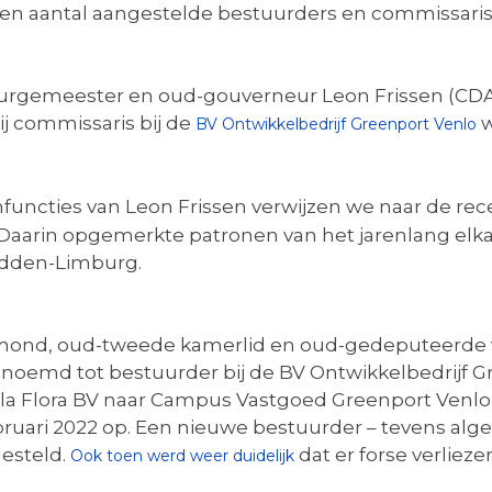
en aantal aangestelde bestuurders en commissarissen
rgemeester en oud-gouverneur Leon Frissen (CDA) i
hij commissaris bij de
w
BV Ontwikkelbedrijf Greenport Venlo
functies van Leon Frissen verwijzen we naar de rec
Daarin opgemerkte patronen van het jarenlang elk
Midden-Limburg.
ond, oud-tweede kamerlid en oud-gedeputeerde v
enoemd tot bestuurder bij de BV Ontwikkelbedrijf Gr
illa Flora BV naar Campus Vastgoed Greenport Venlo
ebruari 2022 op. Een nieuwe bestuurder – tevens al
esteld.
dat er forse verliez
Ook toen werd weer duidelijk