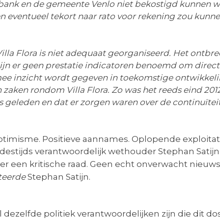
N-bank en de gemeente Venlo niet bekostigd kunnen 
een eventueel tekort naar rato voor rekening zou ku
illa Flora is niet adequaat georganiseerd. Het ontb
ijn er geen prestatie indicatoren benoemd om direct
e inzicht wordt gegeven in toekomstige ontwikkelin
 zaken rondom Villa Flora. Zo was het reeds eind 2012
s geleden en dat er zorgen waren over de continuïteit 
ptimisme. Positieve aannames. Oplopende exploitati
e destijds verantwoordelijk wethouder Stephan Sat
er een kritische raad. Geen echt onverwacht nieuws
teerde
Stephan Satijn.
l dezelfde politiek verantwoordelijken zijn die dit 