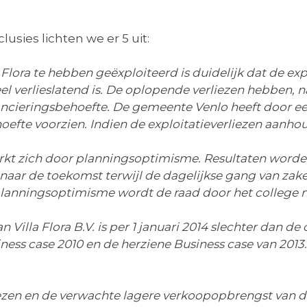
usies lichten we er 5 uit:
 Flora te hebben geëxploiteerd is duidelijk dat de exp
el verlieslatend is. De oplopende verliezen hebben, n
nancieringsbehoefte. De gemeente Venlo heeft door ee
behoefte voorzien. Indien de exploitatieverliezen aanh
merkt zich door planningsoptimisme. Resultaten word
naar de toekomst terwijl de dagelijkse gang van zaken
 planningsoptimisme wordt de raad door het college
van Villa Flora B.V. is per 1 januari 2014 slechter dan
ss case 2010 en de herziene Business case van 2013. 
ezen en de verwachte lagere verkoopopbrengst van de V