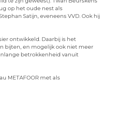
lid te zijn geweest). Twan Beurskens
ug op het oude nest als
tephan Satijn, eveneens VVD. Ook hij
er ontwikkeld. Daarbij is het
n bijten, en mogelijk ook niet meer
renlange betrokkenheid vanuit
reau METAFOOR met als