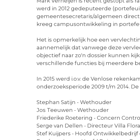
Mark Verheijen is recent gestopt als 
werd in 2012 gedeputeerde (portefeui
gemeentesecretaris/algemeen directeu
kreeg campusontwikkeling in portefeu
Het is opmerkelijk hoe een vervlechtin
aannemelijk dat vanwege deze vervlech
objectief naar zo'n dossier kunnen k
verschillende functies bij meerdere 
In 2015 werd i.o.v. de Venlose reke
onderzoeksperiode 2009 t/m 2014. De
Stephan Satijn - Wethouder
Jos Teeuwen - Wethouder
Friederike Roetering - Concern Contro
Serge van Dellen - Directeur Villa Flor
Stef Kuijpers - Hoofd Ontwikkelbedri