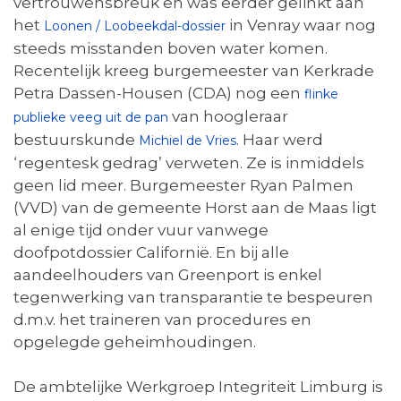
vertrouwensbreuk en was eerder gelinkt aan
het
in Venray waar nog
Loonen / Loobeekdal-dossier
steeds misstanden boven water komen.
Recentelijk kreeg burgemeester van Kerkrade
Petra Dassen-Housen (CDA) nog een
flinke
van hoogleraar
publieke veeg uit de pan
bestuurskunde
. Haar werd
Michiel de Vries
‘regentesk gedrag’ verweten. Ze is inmiddels
geen lid meer. Burgemeester Ryan Palmen
(VVD) van de gemeente Horst aan de Maas ligt
al enige tijd onder vuur vanwege
doofpotdossier Californië. En bij alle
aandeelhouders van Greenport is enkel
tegenwerking van transparantie te bespeuren
d.m.v. het traineren van procedures en
opgelegde geheimhoudingen.
De ambtelijke Werkgroep Integriteit Limburg is