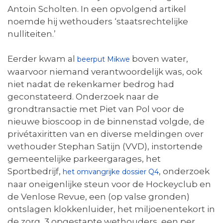
Antoin Scholten. In een opvolgend artikel
noemde hij wethouders ‘staatsrechtelijke
nulliteiten.’
Eerder kwam al
boven water,
beerput Mikwe
waarvoor niemand verantwoordelijk was, ook
niet nadat de rekenkamer bedrog had
geconstateerd. Onderzoek naar de
grondtransactie met Piet van Pol voor de
nieuwe bioscoop in de binnenstad volgde, de
privétaxiritten van en diverse meldingen over
wethouder Stephan Satijn (VVD), instortende
gemeentelijke parkeergarages, het
Sportbedrijf,
, onderzoek
het omvangrijke dossier Q4
naar oneigenlijke steun voor de Hockeyclub en
de Venlose Revue, een (op valse gronden)
ontslagen klokkenluider, het miljoenentekort in
de zorg, 3 opgestapte wethouders, een per