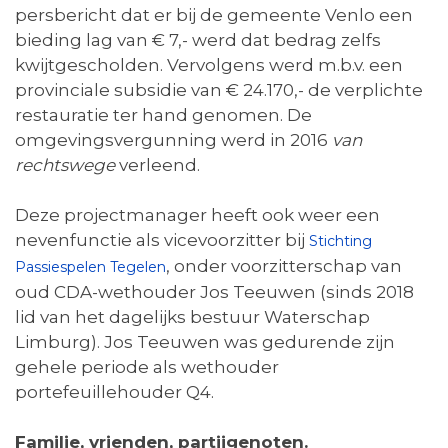
persbericht dat er bij de gemeente Venlo een
bieding lag van € 7,- werd dat bedrag zelfs
kwijtgescholden. Vervolgens werd m.b.v. een
provinciale subsidie van € 24.170,- de verplichte
restauratie ter hand genomen. De
omgevingsvergunning werd in 2016
van
rechtswege
verleend.
Deze projectmanager heeft ook weer een
nevenfunctie als vicevoorzitter bij
Stichting
, onder voorzitterschap van
Passiespelen Tegelen
oud CDA-wethouder Jos Teeuwen (sinds 2018
lid van het dagelijks bestuur Waterschap
Limburg). Jos Teeuwen was gedurende zijn
gehele periode als wethouder
portefeuillehouder Q4.
Familie, vrienden, partijgenoten.