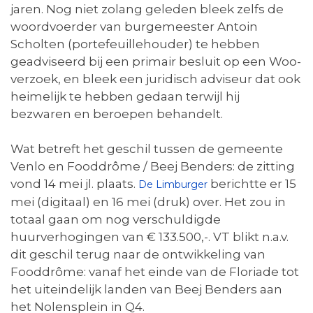
jaren. Nog niet zolang geleden bleek zelfs de
woordvoerder van burgemeester Antoin
Scholten (portefeuillehouder) te hebben
geadviseerd bij een primair besluit op een Woo-
verzoek, en bleek een juridisch adviseur dat ook
heimelijk te hebben gedaan terwijl hij
bezwaren en beroepen behandelt.
Wat betreft het geschil tussen de gemeente
Venlo en Fooddrôme / Beej Benders: de zitting
vond 14 mei jl. plaats.
berichtte er 15
De Limburger
mei (digitaal) en 16 mei (druk) over. Het zou in
totaal gaan om nog verschuldigde
huurverhogingen van € 133.500,-. VT blikt n.a.v.
dit geschil terug naar de ontwikkeling van
Fooddrôme: vanaf het einde van de Floriade tot
het uiteindelijk landen van Beej Benders aan
het Nolensplein in Q4.