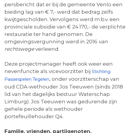
persbericht dat er bij de gemeente Venlo een
bieding lag van € 7,- werd dat bedrag zelfs
kwijtgescholden. Vervolgens werd m.b.v. een
provinciale subsidie van € 24.170,- de verplichte
restauratie ter hand genomen. De
omgevingsvergunning werd in 2016
van
rechtswege
verleend.
Deze projectmanager heeft ook weer een
nevenfunctie als vicevoorzitter bij
Stichting
, onder voorzitterschap van
Passiespelen Tegelen
oud CDA-wethouder Jos Teeuwen (sinds 2018
lid van het dagelijks bestuur Waterschap
Limburg). Jos Teeuwen was gedurende zijn
gehele periode als wethouder
portefeuillehouder Q4.
Familie, vrienden, partijgenoten.