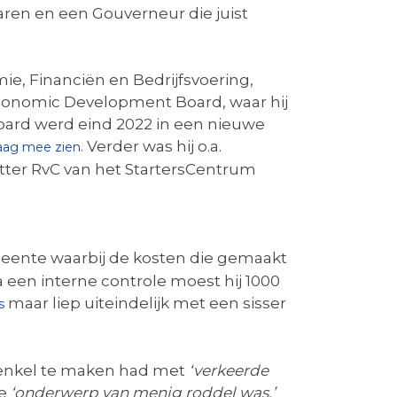
ren en een Gouverneur die juist
ie, Financiën en Bedrijfsvoering,
e Economic Development Board, waar hij
Board werd eind 2022 in een nieuwe
Verder was hij o.a.
aag mee zien.
itter RvC van het StartersCentrum
eente waarbij de kosten die gemaakt
 een interne controle moest hij 1000
maar liep uiteindelijk met een sisser
s
s enkel te maken had met
‘verkeerde
de
‘onderwerp van menig roddel was.’