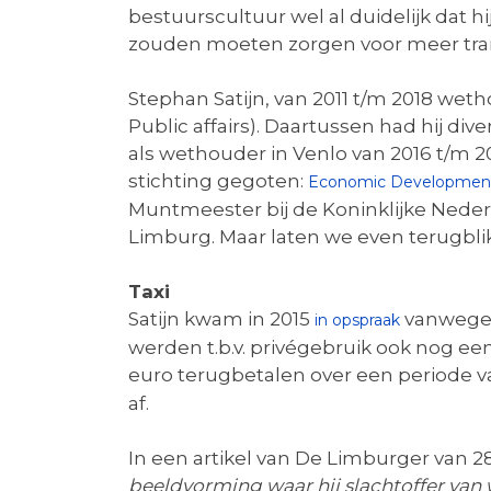
bestuurscultuur wel al duidelijk dat
zouden moeten zorgen voor meer tran
Stephan Satijn, van 2011 t/m 2018 wet
Public affairs). Daartussen had hij d
als wethouder in Venlo van 2016 t/m 
stichting gegoten:
Economic Development
Muntmeester bij de Koninklijke Neder
Limburg. Maar laten we even terugblik
Taxi
Satijn kwam in 2015
vanwege 
in opspraak
werden t.b.v. privégebruik ook nog ee
euro terugbetalen over een periode v
af.
In een artikel van De Limburger van 2
beeldvorming waar hij slachtoffer van 