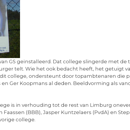
van GS geïnstalleerd. Dat college slingerde met de ti
urger telt. Wie het ook bedacht heeft, het getuigt
it college, ondersteunt door topambtenaren die pa
s en Ger Koopmans al deden. Beeldvorming als vano
ege is in verhouding tot de rest van Limburg oneven
Faassen (BBB), Jasper Kuntzelaers (PvdA) en Stepha
vorige college.