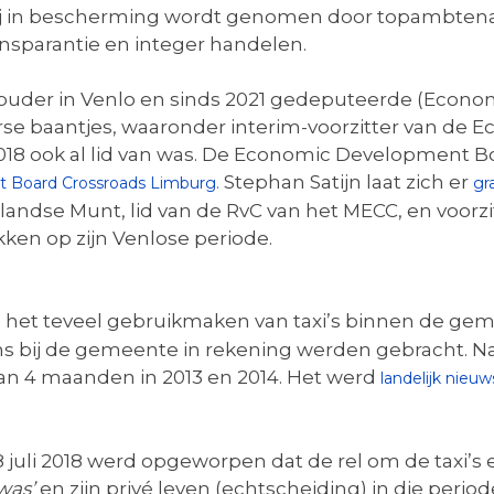
 hij in bescherming wordt genomen door topambtena
sparantie en integer handelen.
houder in Venlo en sinds 2021 gedeputeerde (Econom
iverse baantjes, waaronder interim-voorzitter van d
2018 ook al lid van was. De Economic Development 
Stephan Satijn laat zich er
 Board Crossroads Limburg.
gr
landse Munt, lid van de RvC van het MECC, en voorz
ken op zijn Venlose periode.
het teveel gebruikmaken van taxi’s binnen de gem
ns bij de gemeente in rekening werden gebracht. Na
an 4 maanden in 2013 en 2014. Het werd
landelijk nieuw
8 juli 2018 werd opgeworpen dat de rel om de taxi’
was’
en zijn privé leven (echtscheiding) in die perio