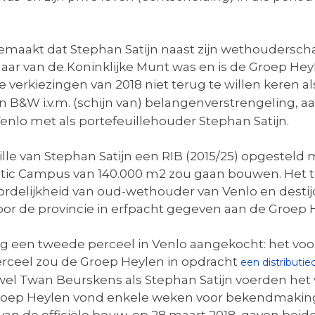
maakt dat Stephan Satijn naast zijn wethouderscha
r van de Koninklijke Munt was en is de Groep Heyle
erkiezingen van 2018 niet terug te willen keren a
n B&W i.v.m. (schijn van) belangenverstrengeling, 
lo met als portefeuillehouder Stephan Satijn.
ille van Stephan Satijn een RIB (2015/25) opgestel
tic Campus van 140.000 m2 zou gaan bouwen. Het te
rdelijkheid van oud-wethouder van Venlo en dest
oor de provincie in erfpacht gegeven aan de Groep 
rg een tweede perceel in Venlo aangekocht: het vo
 perceel zou de Groep Heylen in opdracht
een distributi
wel Twan Beurskens als Stephan Satijn voerden het
roep Heylen vond enkele weken voor bekendmaking