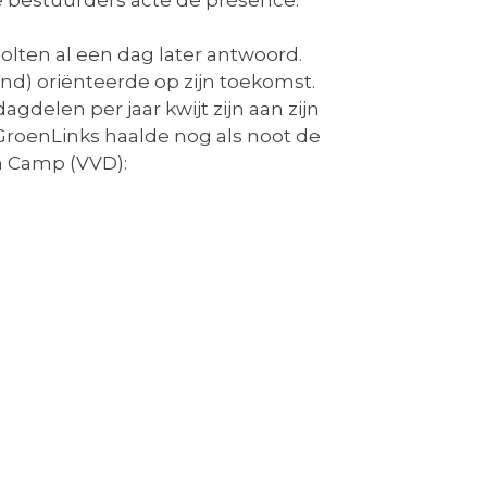
de bestuurders acte de présence.
lten al een dag later antwoord.
nd) oriënteerde op zijn toekomst.
agdelen per jaar kwijt zijn aan zijn
roenLinks haalde nog als noot de
in Camp (VVD):