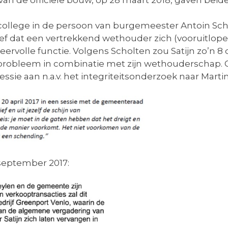
 van de officiële bouw, op 28 maart 2018, gaven bei
college in de persoon van burgemeester Antoin Scho
ief dat een vertrekkend wethouder zich (vooruitlope
ervolle functie. Volgens Scholten zou Satijn zo’n 8 d
probleem in combinatie met zijn wethouderschap. G
ssie aan n.a.v. het integriteitsonderzoek naar Mart
september 2017: