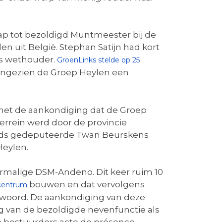
p tot bezoldigd Muntmeester bij de
n uit België. Stephan Satijn had kort
ls wethouder.
GroenLinks stelde op 25
aangezien de Groep Heylen een
d met de aankondiging dat de Groep
rrein werd door de provincie
ijds gedeputeerde Twan Beurskens
Heylen.
ormalige DSM-Andeno. Dit keer ruim 10
bouwen en dat vervolgens
ecentrum
 woord. De aankondiging van deze
 van de bezoldigde nevenfunctie als