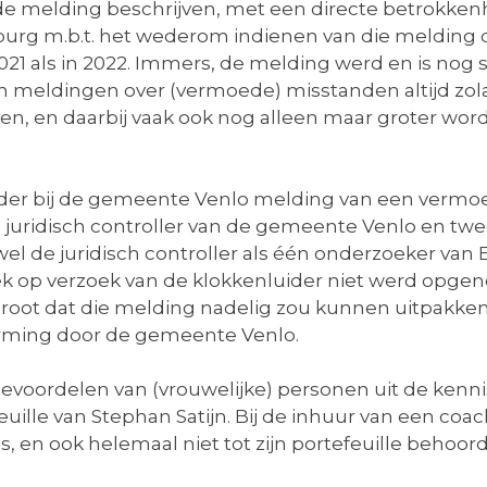
de melding beschrijven, met een directe betrokkenh
urg m.b.t. het wederom indienen van die melding do
21 als in 2022. Immers, de melding werd en is nog 
meldingen over (vermoede) misstanden altijd zola
en, en daarbij vaak ook nog alleen maar groter wor
der bij de gemeente Venlo melding van een vermoed
 juridisch controller van de gemeente Venlo en tw
l de juridisch controller als één onderzoeker va
k op verzoek van de klokkenluider niet werd opge
root dat die melding nadelig zou kunnen uitpakken
erming door de gemeente Venlo.
bevoordelen van (vrouwelijke) personen uit de kenn
uille van Stephan Satijn. Bij de inhuur van een coac
, en ook helemaal niet tot zijn portefeuille behoord