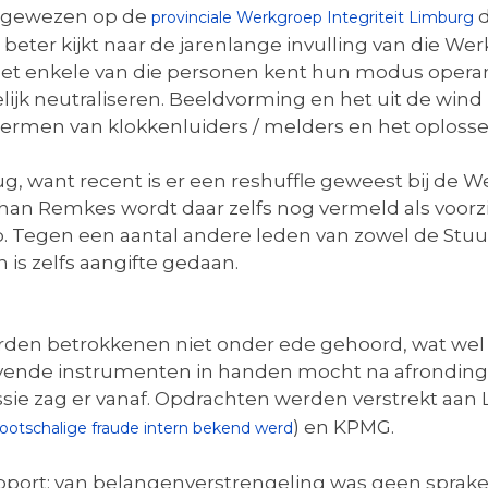
ij gewezen op de
d
provinciale Werkgroep Integriteit Limburg
beter kijkt naar de jarenlange invulling van die Wer
et enkele van die personen kent hun modus operandi
ijk neutraliseren. Beeldvorming en het uit de wi
chermen van klokkenluiders / melders en het oploss
, want recent is er een reshuffle geweest bij de We
an Remkes wordt daar zelfs nog vermeld als voorzi
. Tegen een aantal andere leden van zowel de Stuur
is zelfs aangifte gedaan.
en betrokkenen niet onder ede gehoord, wat wel k
de instrumenten in handen mocht na afronding bli
 zag er vanaf. Opdrachten werden verstrekt aan L
) en KPMG.
ootschalige fraude intern bekend werd
pport: van belangenverstrengeling was geen sprake, 