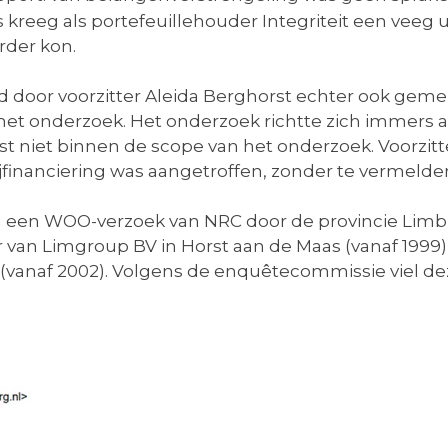
eeg als portefeuillehouder Integriteit een veeg ui
der kon.
d door voorzitter Aleida Berghorst echter ook gemeld
t onderzoek. Het onderzoek richtte zich immers 
t niet binnen de scope van het onderzoek. Voorzitter
tijfinanciering was aangetroffen, zonder te vermelden
 een WOO-verzoek van NRC door de provincie Limburg
r van Limgroup BV in Horst aan de Maas (vanaf 1999) 
s (vanaf 2002). Volgens de enquêtecommissie viel d