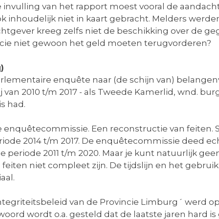
 invulling van het rapport moest vooral de aandach
ok inhoudelijk niet in kaart gebracht. Melders werde
htgever kreeg zelfs niet de beschikking over de geg
ncie niet gewoon het geld moeten terugvorderen?
)
arlementaire enquête naar (de schijn van) belange
j van 2010 t/m 2017 - als Tweede Kamerlid, wnd. b
s had.
 enquêtecommissie. Een reconstructie van feiten. S
iode 2014 t/m 2017. De enquêtecommissie deed ech
 de periode 2011 t/m 2020. Maar je kunt natuurlijk g
 feiten niet compleet zijn. De tijdslijn en het gebru
aal.
tegriteitsbeleid van de Provincie Limburg´ werd op 
ord wordt o.a. gesteld dat de laatste jaren hard is 