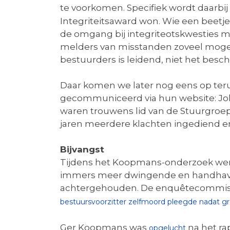
te voorkomen. Specifiek wordt daarb
Integriteitsaward won. Wie een beetje 
de omgang bij integriteotskwesties m
melders van misstanden zoveel mogel
bestuurders is leidend, niet het bes
Daar komen we later nog eens op terug
gecommuniceerd via hun website: Joh
waren trouwens lid van de Stuurgroep
jaren meerdere klachten ingediend en 
Bijvangst
Tijdens het Koopmans-onderzoek werd
immers meer dwingende en handhaven
achtergehouden. De enquêtecommissie
bestuursvoorzitter zelfmoord pleegde nadat gr
Ger Koopmans was
na het ra
opgelucht