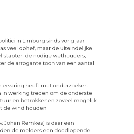
tici in Limburg sinds vorig jaar.
as veel ophef, maar de uiteindelijke
el stapten de nodige wethouders,
ter de arrogante toon van een aantal
je ervaring heeft met onderzoeken
n in werking treden om de onderste
estuur en betrokkenen zoveel mogelijk
it de wind houden.
v. Johan Remkes) is daar een
werden de melders een doodlopende