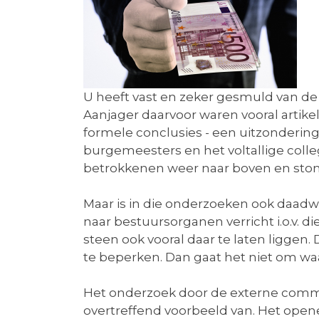
U heeft vast en zeker gesmuld van de 
Aanjager daarvoor waren vooral artike
formele conclusies - een uitzonderi
burgemeesters en het voltallige coll
betrokkenen weer naar boven en stond
Maar is in die onderzoeken ook daadw
naar bestuursorganen verricht i.o.v
steen ook vooral daar te laten liggen
te beperken. Dan gaat het niet om w
Het onderzoek door de externe commis
overtreffend voorbeeld van. Het ope