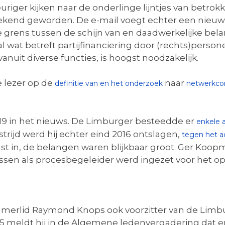
uriger kijken naar de onderlinge lijntjes van betro
ekend geworden. De e-mail voegt echter een nieuw
de grens tussen de schijn van en daadwerkelijke be
wat betreft partijfinanciering door (rechts)personen
uit diverse functies, is hoogst noodzakelijk.
e lezer op de
naar
definitie van en het onderzoek
netwerkcor
9 in het nieuws. De Limburger besteedde er
enkele a
strijd werd hij echter eind 2016 ontslagen,
tegen het a
ust in, de belangen waren blijkbaar groot. Ger Koo
sen als procesbegeleider werd ingezet voor het o
amerlid Raymond Knops ook voorzitter van de Lim
5 meldt hij in de Algemene ledenvergadering dat e