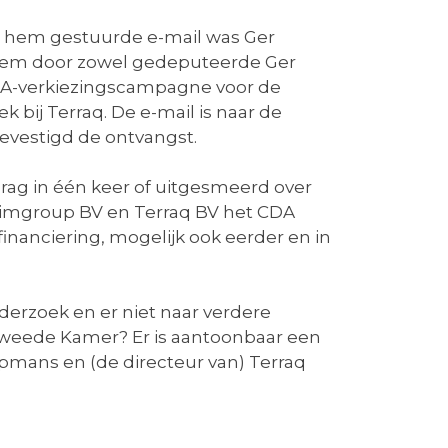
or hem gestuurde e-mail was Ger
t hem door zowel gedeputeerde Ger
DA-verkiezingscampagne voor de
bij Terraq. De e-mail is naar de
evestigd de ontvangst.
rag in één keer of uitgesmeerd over
ij Limgroup BV en Terraq BV het CDA
jfinanciering, mogelijk ook eerder en in
derzoek en er niet naar verdere
 Tweede Kamer? Er is aantoonbaar een
mans en (de directeur van) Terraq
.