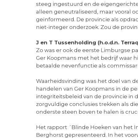
steeg ingestuurd en de eigengerichte
alleen geneutraliseerd, maar vooral o
geïnformeerd. De provincie als opdrac
niet-integer onderzoek. Zou de provi
J en T Tussenholding (h.o.d.n. Terraq
Zo was er ook de eerste Limburgse p
Ger Koopmans met het bedrijf waar hi
betaalde nevenfunctie als commissari
Waarheidsvinding was het doel van de
handelen van Ger Koopmans in de per
integriteitsbeleid van de provincie in
zorgvuldige conclusies trekken als die
onderste steen boven te halen is cruci
Het rapport ´Blinde Hoeken van het In
Berghorst gepresenteerd. In het voorwo