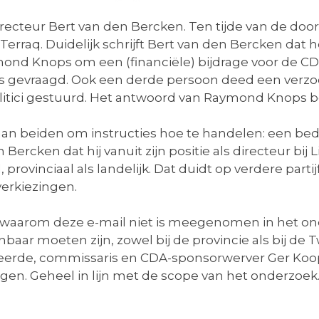
irecteur Bert van den Bercken. Ten tijde van de do
erraq. Duidelijk schrijft Bert van den Bercken da
nd Knops om een (financiële) bijdrage voor de C
 gevraagd. Ook een derde persoon deed een verzoek 
olitici gestuurd. Het antwoord van Raymond Knops b
aan beiden om instructies hoe te handelen: een bed
Bercken dat hij vanuit zijn positie als directeur b
provinciaal als landelijk. Dat duidt op verdere parti
erkiezingen.
op waarom deze e-mail niet is meegenomen in het on
aar moeten zijn, zowel bij de provincie als bij de
teerde, commissaris en CDA-sponsorwerver Ger Koop
en. Geheel in lijn met de scope van het onderzoek