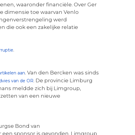
kkenen, waaronder financiële. Over Ger
e dimensie toe waarvan Venlo
langenverstrengeling werd
 die ook een zakelijke relatie
.
ruptie
. Van den Bercken was sinds
rtikelen aan
. De provincie Limburg
dvies van de OR
pmans meldde zich bij Limgroup,
pzetten van een nieuwe
burgse Bond van
r een sponsor is gevonden. Limgroup