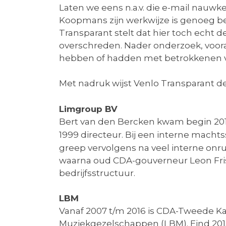
Laten we eens n.a.v. die e-mail nauwke
Koopmans zijn werkwijze is genoeg b
Transparant stelt dat hier toch echt 
overschreden. Nader onderzoek, vooral 
hebben of hadden met betrokkenen van
Met nadruk wijst Venlo Transparant d
Limgroup BV
Bert van den Bercken kwam begin 201
1999 directeur. Bij een interne machts
greep vervolgens na veel interne onr
waarna oud CDA-gouverneur Leon Fris
bedrijfsstructuur.
LBM
Vanaf 2007 t/m 2016 is CDA-Tweede K
Muziekgezelschappen (LBM). Eind 201