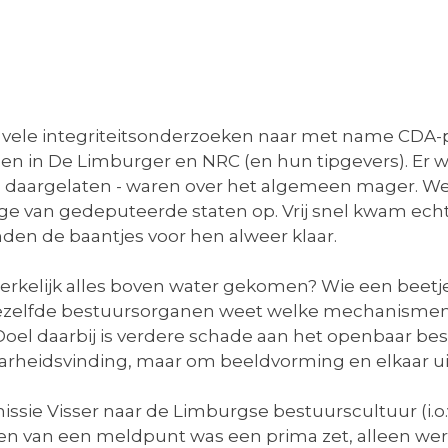
vele integriteitsonderzoeken naar met name CDA-poli
len in De Limburger en NRC (en hun tipgevers). Er w
ng daargelaten - waren over het algemeen mager. W
ege van gedeputeerde staten op. Vrij snel kwam ech
en de baantjes voor hen alweer klaar.
erkelijk alles boven water gekomen? Wie een beet
. diezelfde bestuursorganen weet welke mechanisme
. Doel daarbij is verdere schade aan het openbaar b
aarheidsvinding, maar om beeldvorming en elkaar u
sie Visser naar de Limburgse bestuurscultuur (i.o.
nen van een meldpunt was een prima zet, alleen 