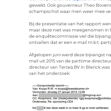
gewekt. Ook gouverneur Theo Bovens kr
schampschot waar men weer mee ver
Bij de presentatie van het rapport wer
maar deze niet was meegenomen in he
de enquêtecommissie viel die bijvangs
ontvallen dat er een e-mail m.b.t. par
Afgelopen juni werd deze bijvangst na
mail uit 2015 van de parttime directeu
directeur van Terraq BV in Blerick wa
van het onderzoek: