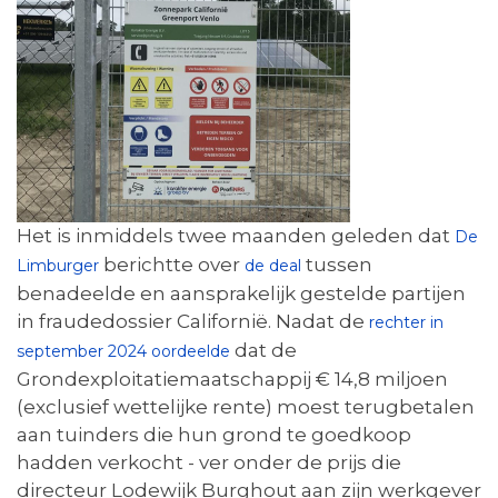
Het is inmiddels twee maanden geleden dat
De
berichtte over
tussen
Limburger
de deal
benadeelde en aansprakelijk gestelde partijen
in fraudedossier Californië. Nadat de
rechter in
dat de
september 2024 oordeelde
Grondexploitatiemaatschappij € 14,8 miljoen
(exclusief wettelijke rente) moest terugbetalen
aan tuinders die hun grond te goedkoop
hadden verkocht - ver onder de prijs die
directeur Lodewijk Burghout aan zijn werkgever