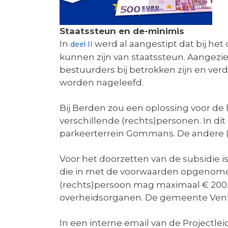
Staatssteun en de-minimis
In
werd al aangestipt dat bij het
deel II
kunnen zijn van staatssteun. Aangezien
bestuurders bij betrokken zijn en ver
worden nageleefd.
Bij Berden zou een oplossing voor de 
verschillende (rechts)personen. In di
parkeerterrein Gommans. De andere (
Voor het doorzetten van de subsidie 
die in met de voorwaarden opgenom
(rechts)persoon mag maximaal € 200.00
overheidsorganen. De gemeente Venlo 
In een interne email van de Projectle