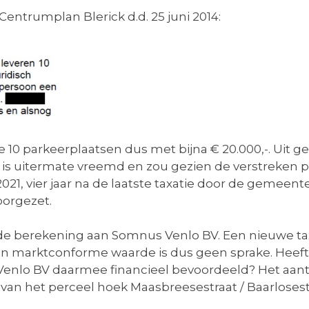
ntrumplan Blerick d.d. 25 juni 2014:
de 10 parkeerplaatsen dus met bijna € 20.000,-. Uit 
at is uitermate vreemd en zou gezien de verstreken 
2021, vier jaar na de laatste taxatie door de gemee
orgezet.
n de berekening aan Somnus Venlo BV. Een nieuwe ta
n marktconforme waarde is dus geen sprake. Heef
nlo BV daarmee financieel bevoordeeld? Het aant
 van het perceel hoek Maasbreesestraat / Baarlosest