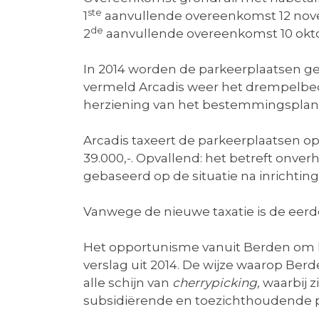
ste
1
aanvullende overeenkomst 12 nov
de
2
aanvullende overeenkomst 10 okt
In 2014 worden de parkeerplaatsen geta
vermeld Arcadis weer het drempelbedr
herziening van het bestemmingsplan
Arcadis taxeert de parkeerplaatsen op
39.000,-. Opvallend: het betreft onverh
gebaseerd op de situatie na inrichtin
Vanwege de nieuwe taxatie is de eer
Het opportunisme vanuit Berden om li
verslag uit 2014. De wijze waarop Be
alle schijn van
cherrypicking,
waarbij 
subsidiërende en toezichthoudende p