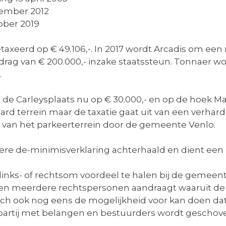
ember 2012
ober 2019
xeerd op € 49.106,-. In 2017 wordt Arcadis om een n
ag van € 200.000,- inzake staatssteun. Tonnaer wo
.
 de Carleysplaats nu op € 30.000,- en op de hoek Ma
ard terrein maar de taxatie gaat uit van een verhard 
g van het parkeerterrein door de gemeente Venlo.
dere de-minimisverklaring achterhaald en dient ee
nks- of rechtsom voordeel te halen bij de gemeente
rden meerdere rechtspersonen aandraagt waaruit de
zich ook nog eens de mogelijkheid voor kan doen dat
artij met belangen en bestuurders wordt geschov