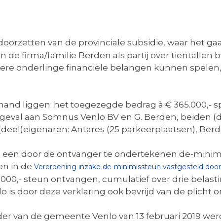
 doorzetten van de provinciale subsidie, waar het g
 de firma/familie Berden als partij over tientallen b
dere onderlinge financiële belangen kunnen spelen,
hand liggen: het toegezegde bedrag à € 365.000,- s
t geval aan Somnus Venlo BV en G. Berden, beiden (
deel)eigenaren: Antares (25 parkeerplaatsen), Ber
is een door de ontvanger te ondertekenen de-mini
en in de
Verordening inzake de-minimissteun vastgesteld doo
0,- steun ontvangen, cumulatief over drie belasting
is door deze verklaring ook bevrijd van de plicht 
ider van de gemeente Venlo van 13 februari 2019 we