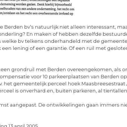
le Berden bv’s natuurlijk niet alleen interessant, ma
er onderling? En maken of hebben dezelfde bestuurd
 welke bv telkens onderhandeld met de gemeente V
 een lening of een garantie. Of een ruil met geslote
05 een grondruil met Berden overeengekomen, als 
ompensatie voor 10 parkeerplaatsen van Berden op d
v. het gemeentelijk perceel hoek Maasbreesestraat / 
el is onverhard en, buiten parkeren, al tientallen
omst aangepast. De ontwikkelingen gaan immers ni
g 13 april 2005