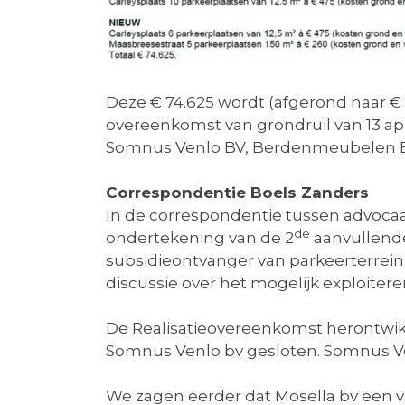
Deze € 74.625 wordt (afgerond naar € 7
overeenkomst van grondruil van 13 apri
Somnus Venlo BV, Berdenmeubelen BV e
Correspondentie Boels Zanders
In de correspondentie tussen advocaat
de
ondertekening van de 2
aanvullende
subsidieontvanger van parkeerterrei
discussie over het mogelijk exploite
De Realisatieovereenkomst herontwik
Somnus Venlo bv gesloten. Somnus Ven
We zagen eerder dat Mosella bv een va