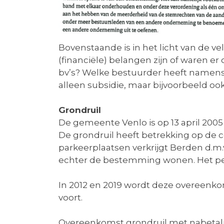
Bovenstaande is in het licht van de ve
(financiële) belangen zijn of waren 
bv’s? Welke bestuurder heeft namens
alleen subsidie, maar bijvoorbeeld ook
Grondruil
De gemeente Venlo is op 13 april 20
De grondruil heeft betrekking op de c
parkeerplaatsen verkrijgt Berden d.m.
echter de bestemming wonen. Het perce
In 2012 en 2019 wordt deze overeenk
voort.
Overeenkomst grondruil met nabetalin