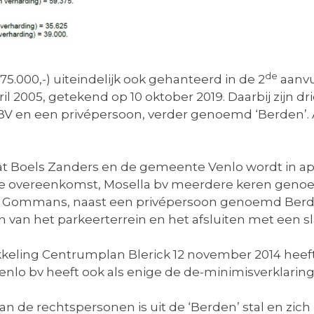
de
5.000,-) uiteindelijk ook gehanteerd in de 2
aanvu
l 2005, getekend op 10 oktober 2019. Daarbij zijn dr
n een privépersoon, verder genoemd ‘Berden’. Alle
 Boels Zanders en de gemeente Venlo wordt in april
 overeenkomst, Mosella bv meerdere keren genoem
n Gommans, naast een privépersoon genoemd Berden
ren van het parkeerterrein en het afsluiten met een
keling Centrumplan Blerick 12 november 2014 hee
lo bv heeft ook als enige de de-minimisverklaring
n de rechtspersonen is uit de ‘Berden’ stal en zich 