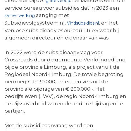
directeur bij de
. De laatste is een full-
Ignite Group
service bureau voor subsidies dat in 2023 een
aanging met
samenwerking
Subsidievolgsysteem.nl,
, en het
Vindsubsidies.nl
Venlose subsidieadviesbureau TRIAS waar hij
algemeen directeur en eigenaar van was.
In 2022 werd de subsidieaanvraag voor
Crossroads door de gemeente Venlo ingediend
bij de provincie Limburg, als project vanuit de
Regiodeal Noord-Limburg. De totale begroting
bedroeg € 1.030.000,- met een verzochte
provinciale bijdrage van € 200.000,-. Het
bedrijfsleven (LWV), de regio Noord-Limburg en
de Rijksoverheid waren de andere bijdragende
partijen.
Met de subsidieaanvraag werd een